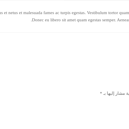
s et netus et malesuada fames ac turpis egestas. Vestibulum tortor quam, f
Donec eu libero sit amet quam egestas semper. Aenean u
ة مشار إليها بـ
*