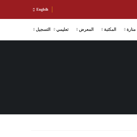
Englsih
منارة
المكتبة
المعرض
تعليمي
التسجيل