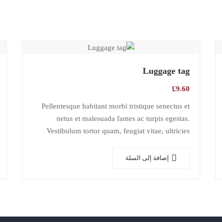
Luggage tag
£
9.60
Pellentesque habitant morbi tristique senectus et
netus et malesuada fames ac turpis egestas.
Vestibulum tortor quam, feugiat vitae, ultricies
eget, tempor sit amet, ante. Donec eu libero sit
amet…
إضافة إلى السلة