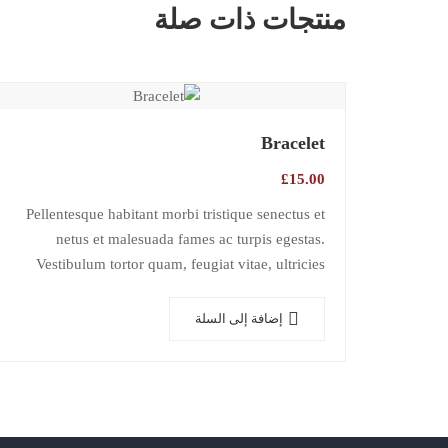
منتجات ذات صلة
Bracelet
£
15.00
Pellentesque habitant morbi tristique senectus et
netus et malesuada fames ac turpis egestas.
Vestibulum tortor quam, feugiat vitae, ultricies
eget, tempor sit amet, ante. Donec eu libero sit
amet…
إضافة إلى السلة