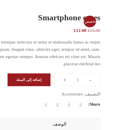
Smartphone cases
تخفيض!
£
12.00
£
15.00
tristique senectus et netus et malesuada fames ac turpis
uam, feugiat vitae, ultricies eget, tempor sit amet, ante.
am egestas semper. Aenean ultricies mi vitae est. Mauris
placerat eleifend leo.
+
-
إضافة إلى السلة
التصنيف:
Accessories
Share:
الوصف