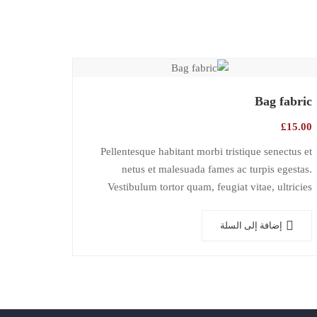
Bag fabric
£
15.00
Pellentesque habitant morbi tristique senectus et
netus et malesuada fames ac turpis egestas.
Vestibulum tortor quam, feugiat vitae, ultricies
eget, tempor sit amet, ante. Donec eu libero sit
amet…
إضافة إلى السلة